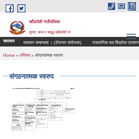
Skip to main content
खाँडादेवी गाउँपालिका
सुन्दर, सभ्य र समृद्ध खाँडादेवी !!!
समाचार
िम नतिजा प्रकाशन सम्बन्धमा । (रोजगार संयोजक)
रासायनिक मल विक्रेता प्
You are here
Home
»
परिचय
» संगठनात्मक स्वरुप
संगठनात्मक स्वरुप