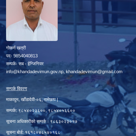
गोकर्ण खत्री
पदः 9854040813
सम्पर्कः सब - ईन्जिनियर
info@khandadevimun.gov.np, khandadevimun@gmail.com
सम्पर्क विवरण
माकादुम, खाँडादेवी-०६, रामेछाप |
सम्पर्क: ९८५४०२३६००, ९८५४०५६६००
सूचना अधिकारीको सम्पर्क ः ९८६३०२३०१७
सूचना बोर्ड: १६१८०४८५४०१६८